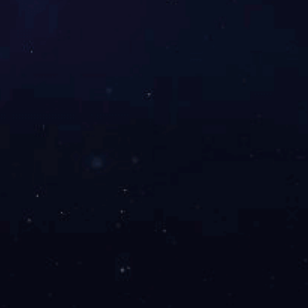
方案
安全无线网络建设方案
智能化机房建设及动环监测
分支组