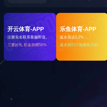
国内案例
国外案例
关于我们

关于我们
进一步了解

公司简介
企业文化
荣誉资质
发展历程
合作品牌
开云·官方站在线入口-开云（中国）