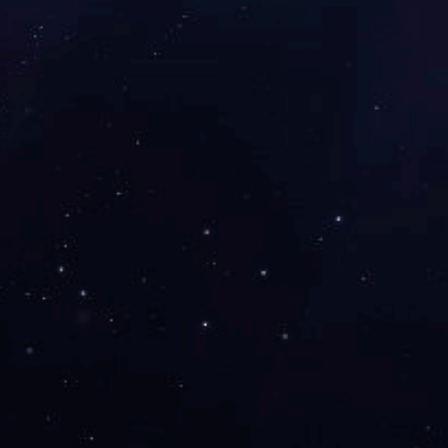
解决方案
弱电系统建设及智能化系统
信息安全整体解决方案
安全云解决
新闻资讯
公司新闻
行业新闻
工程案例
国内案例
国外案例
关于我们
公司简介
企业文化
荣誉资质
发展历程
合作品牌
开云·官方站在线入口-开云（中国）
开云·官方站在线入口-开云（中国）
服务热线：
020-87566596
地址：
广州市萝岗区科学城科学大道绿地中央广场E栋2716室
版权所有：开云·官方站在线入口-开云（中国）
SEO标签