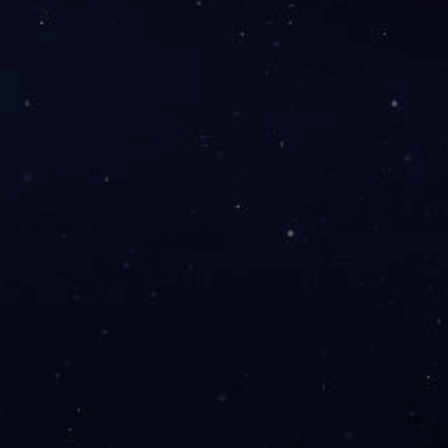
网及移动办公
智能化组网解决方案